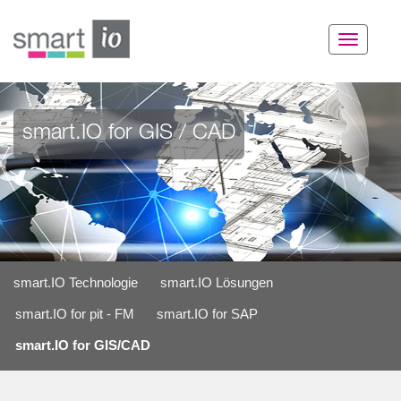
Toggle
navigat
smart.IO for GIS / CAD
smart.IO Technologie
smart.IO Lösungen
smart.IO for pit - FM
smart.IO for SAP
smart.IO for GIS/CAD